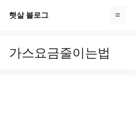
컨
텐
햇살 블로그
메
츠
로
뉴
건
너
가스요금줄이는법
뛰
기