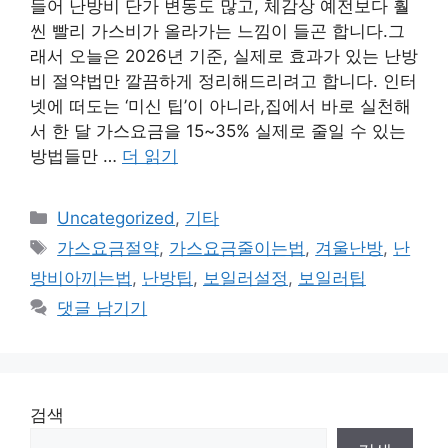
들어 난방비 단가 변동도 많고, 체감상 예전보다 훨
씬 빨리 가스비가 올라가는 느낌이 들곤 합니다.그
래서 오늘은 2026년 기준, 실제로 효과가 있는 난방
비 절약법만 깔끔하게 정리해드리려고 합니다. 인터
넷에 떠도는 ‘미신 팁’이 아니라,집에서 바로 실천해
서 한 달 가스요금을 15~35% 실제로 줄일 수 있는
방법들만 …
더 읽기
카
Uncategorized
,
기타
테
태
가스요금절약
,
가스요금줄이는법
,
겨울난방
,
난
고
그
방비아끼는법
,
난방팁
,
보일러설정
,
보일러팁
리
댓글 남기기
검색