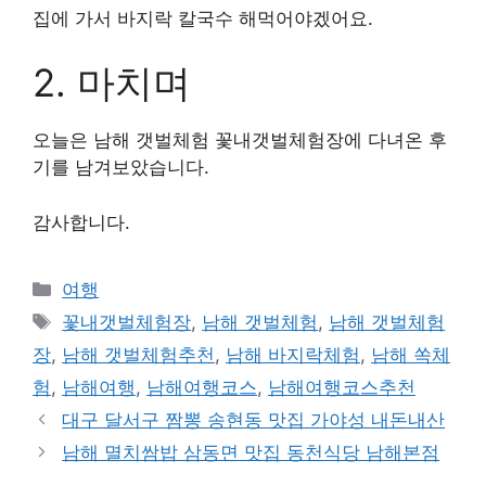
집에 가서 바지락 칼국수 해먹어야겠어요.
2. 마치며
오늘은 남해 갯벌체험 꽃내갯벌체험장에 다녀온 후
기를 남겨보았습니다.
감사합니다.
카
여행
테
태
꽃내갯벌체험장
,
남해 갯벌체험
,
남해 갯벌체험
고
그
장
,
남해 갯벌체험추천
,
남해 바지락체험
,
남해 쏙체
리
험
,
남해여행
,
남해여행코스
,
남해여행코스추천
대구 달서구 짬뽕 송현동 맛집 가야성 내돈내산
남해 멸치쌈밥 삼동면 맛집 동천식당 남해본점