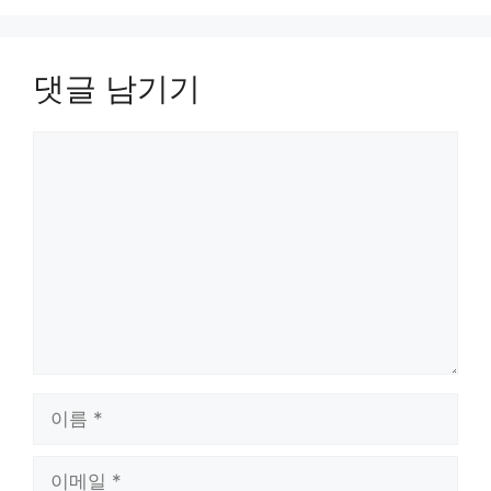
댓글 남기기
댓
글
이
름
이