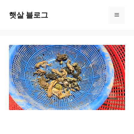
컨
텐
햇살 블로그
메
츠
로
뉴
건
너
뛰
기