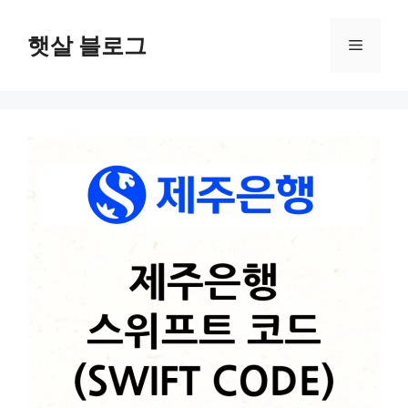
컨
텐
햇살 블로그
메
츠
로
뉴
건
너
뛰
기