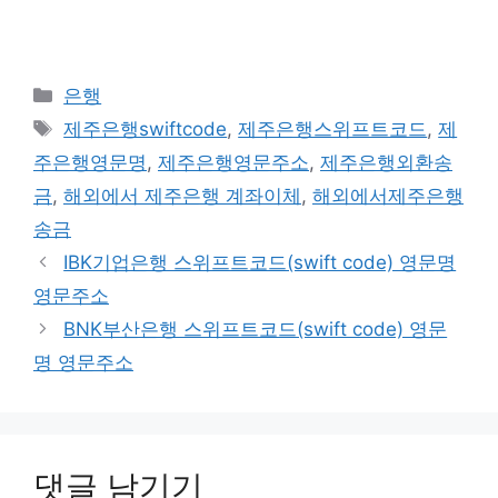
카
은행
테
태
제주은행swiftcode
,
제주은행스위프트코드
,
제
고
그
주은행영문명
,
제주은행영문주소
,
제주은행외환송
리
금
,
해외에서 제주은행 계좌이체
,
해외에서제주은행
송금
IBK기업은행 스위프트코드(swift code) 영문명
영문주소
BNK부산은행 스위프트코드(swift code) 영문
명 영문주소
댓글 남기기