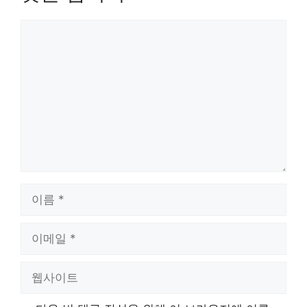
댓
글
이
름
이
메
일
웹
사
이